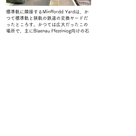
標準軌に
隣接するMinffordd Yardは、か
つて標準軌と狭軌の鉄道の交換ヤードだ
ったところす。かつては広大だったこの
場所で、主にBlaenau Ffestiniog向けの石
炭や商品の積み替えに利用されていまし
た。Minffordd駅からの鉄道スレート輸送
は、1960年代初めまで続きました。
Minffordd駅の操車場は現在、フェスティ
ニオグ鉄道のためだけに使われており、
標準軌の接続は1973年に取り除かれまし
た。
Minffordd
23.Apr,,2022